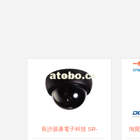
長沙源康電子科技 SR-
淘寶