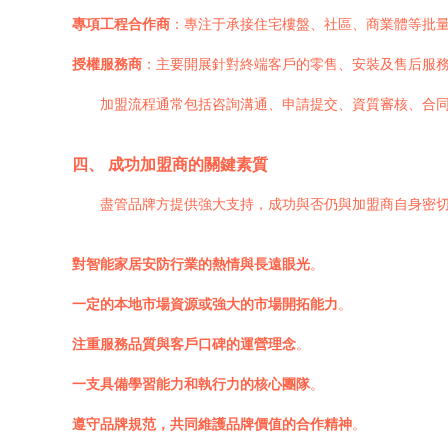
專項工程合作商
：專注于承接住宅樓盤、社區、商業體等批
授權服務商
：主要開展針對終端客戶的零售、安裝及售后服
加盟流程通常包括咨詢溝通、申請提交、資質審核、合
四、 成功加盟商的關鍵素質
盡管品牌方提供強大支持，成功與否仍與加盟商自身密
對智能家居安防行業的熱情與長遠眼光
。
一定的本地市場資源或強大的市場開拓能力
。
注重服務品質與客戶口碑的運營理念
。
一支具備學習能力和執行力的核心團隊
。
遵守品牌規范，共同維護品牌價值的合作精神
。