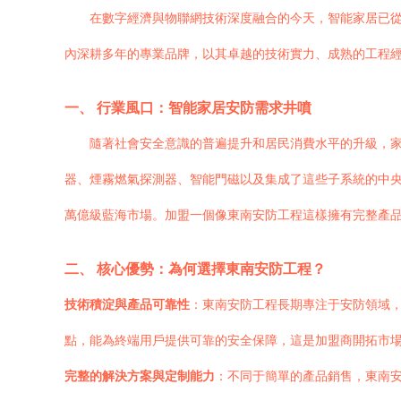
在數字經濟與物聯網技術深度融合的今天，智能家居已
內深耕多年的專業品牌，以其卓越的技術實力、成熟的工程
一、 行業風口：智能家居安防需求井噴
隨著社會安全意識的普遍提升和居民消費水平的升級，
器、煙霧燃氣探測器、智能門磁以及集成了這些子系統的中央
萬億級藍海市場。加盟一個像東南安防工程這樣擁有完整產
二、 核心優勢：為何選擇東南安防工程？
技術積淀與產品可靠性
：東南安防工程長期專注于安防領域
點，能為終端用戶提供可靠的安全保障，這是加盟商開拓市
完整的解決方案與定制能力
：不同于簡單的產品銷售，東南