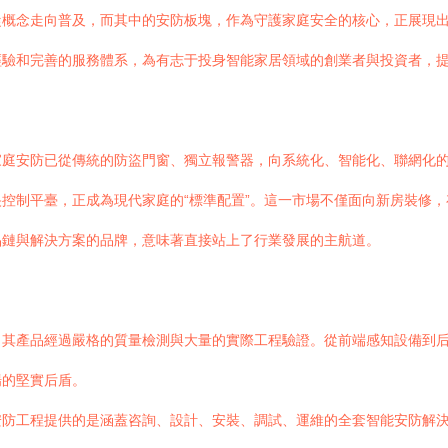
從概念走向普及，而其中的安防板塊，作為守護家庭安全的核心，正展現
經驗和完善的服務體系，為有志于投身智能家居領域的創業者與投資者，
家庭安防已從傳統的防盜門窗、獨立報警器，向系統化、智能化、聯網化
控制平臺，正成為現代家庭的“標準配置”。這一市場不僅面向新房裝修
品鏈與解決方案的品牌，意味著直接站上了行業發展的主航道。
，其產品經過嚴格的質量檢測與大量的實際工程驗證。從前端感知設備到
場的堅實后盾。
安防工程提供的是涵蓋咨詢、設計、安裝、調試、運維的全套智能安防解