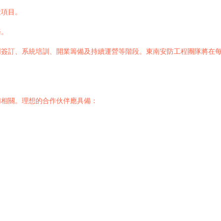
量項目。
務。
同簽訂、系統培訓、開業籌備及持續運營等階段。東南安防工程團隊將在
切相關。理想的合作伙伴應具備：