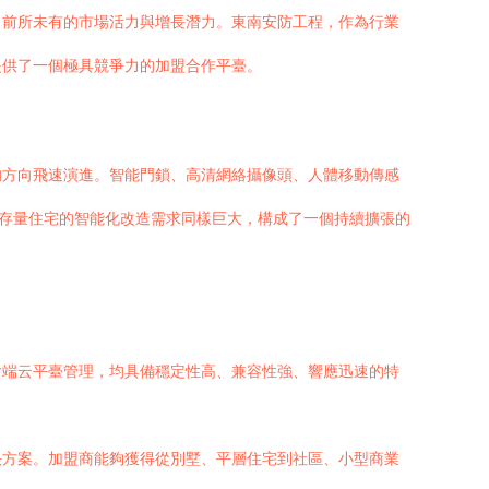
出前所未有的市場活力與增長潛力。東南安防工程，作為行業
提供了一個極具競爭力的加盟合作平臺。
的方向飛速演進。智能門鎖、高清網絡攝像頭、人體移動傳感
，存量住宅的智能化改造需求同樣巨大，構成了一個持續擴張的
后端云平臺管理，均具備穩定性高、兼容性強、響應迅速的特
決方案。加盟商能夠獲得從別墅、平層住宅到社區、小型商業