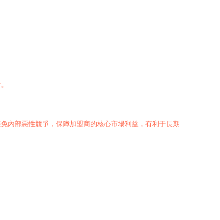
付。
避免內部惡性競爭，保障加盟商的核心市場利益，有利于長期